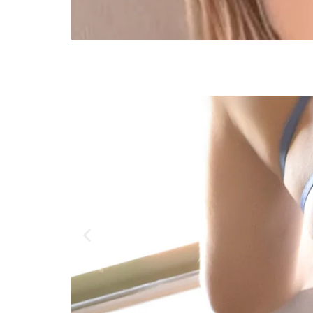
celeste
chilena