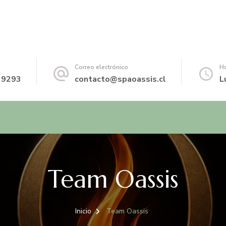
Correo electrónico
Ho
 9293
contacto@spaoassis.cl
L
Team Oassis
Inicio
Team Oassis